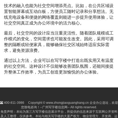
技术的融入也能为社交空间增添亮点。比如，在公共区域设
置智能屏幕或互动白板，方便员工随时记录和分享想法。无
线充电设备和便捷的网络覆盖则能进一步提升使用体验，让
社交空间真正成为办公环境中的活力核心。
最后，社交空间的设计应当注重灵活性。随着团队规模或工
作模式的变化，空间需求也可能发生改变。因此，采用可调
整的隔断或轻便家具，能够确保社交区域始终适应实际需
求，避免资源浪费。
通过以上方法，企业可以在写字楼中打造出既实用又有温度
的社交空间。这种设计不仅能够改善团队氛围，还能间接提
升整体工作效率，为员工创造更加愉悦的办公体验。
400-811-3986
Copyright © www.zhongjiaoguanghang.cn 企业办公选址，欢迎
您致电咨询！--广州写字楼信息网-- All rights reserved.
免责声明：本站为第三方写字楼信息展示平台，所提供的信息来源于互联网公开资料
及人工整理，仅供参考。本站与相关写字楼的大厦产权方、物业管理方、开发商、运