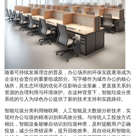
随着可持续发展理念的普及，办公场所的环保实践逐渐成为
企业社会责任的重要组成部分。写字楼作为城市办公的核心
场所，其生态环境的优化不仅影响企业形象，更直接关系到
资源的合理利用与环境保护。在这种背景下，智能垃圾分类
系统的引入为绿色办公提供了新的技术支持和实践路径。
智能垃圾分类利用物联网、人工智能及大数据分析技术，实
现对办公垃圾的精准识别和高效分拣。与传统人工投放方式
相比，智能设备能够自动识别垃圾种类，及时提醒用户正确
投放，减少分类错误率，提升回收效率。其自动化和智能化