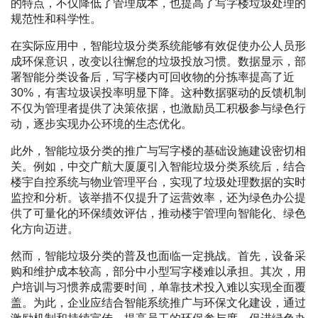
的特点，不仅降低了管理成本，也提高了写字楼垃圾处理的
规范性和科学性。
在实际应用中，智能垃圾分类系统能够有效促使办公人员形
成环保意识，改变以往懈怠的垃圾投放习惯。数据显示，部
署智能分类设备后，写字楼内可回收物的分拣率提高了近
30%，有害垃圾误投率明显下降。这种数据驱动的反馈机制
不仅为管理者提供了决策依据，也激励员工积极参与绿色行
动，逐步实现办公环境的生态优化。
此外，智能垃圾分类的推广与写字楼的基础设施建设密切相
关。例如，中交广航大厦厦引入智能垃圾分类系统后，结合
楼宇自控系统与物业管理平台，实现了垃圾处理数据的实时
监控和分析。该举措不仅提升了运营效率，还为绿色办公提
供了可量化的环保绩效评估，推动楼宇管理向智能化、绿色
化方向迈进。
然而，智能垃圾分类的普及也面临一定挑战。首先，设备采
购和维护成本较高，部分中小型写字楼难以承担。其次，用
户培训与习惯养成需要时间，单靠技术投入难以实现全面覆
盖。为此，企业应结合智能系统推广与环保文化建设，通过